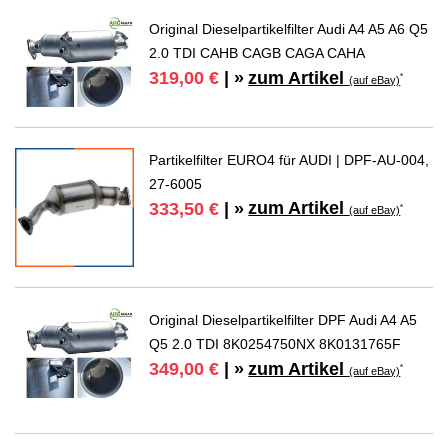
Original Dieselpartikelfilter Audi A4 A5 A6 Q5
2.0 TDI CAHB CAGB CAGA CAHA
zum Artikel
319,00 €
| »
*
(auf eBay)
Partikelfilter EURO4 für AUDI | DPF-AU-004,
27-6005
zum Artikel
333,50 €
| »
*
(auf eBay)
Original Dieselpartikelfilter DPF Audi A4 A5
Q5 2.0 TDI 8K0254750NX 8K0131765F
zum Artikel
349,00 €
| »
*
(auf eBay)