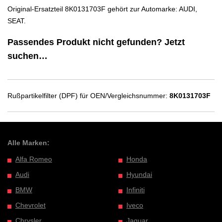
Original-Ersatzteil 8K0131703F gehört zur Automarke: AUDI,
SEAT.
Passendes Produkt nicht gefunden? Jetzt
suchen…
Rußpartikelfilter (DPF) für OEN/Vergleichsnummer:
8K0131703F
Alle Marken:
Alfa Romeo
Honda
Audi
Hyundai
BMW
Infiniti
Chevrolet
Iveco
Chrysler
Jaguar