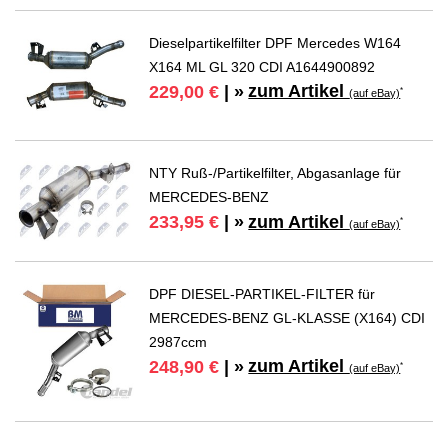
Dieselpartikelfilter DPF Mercedes W164
X164 ML GL 320 CDI A1644900892
zum Artikel
229,00 €
| »
*
(auf eBay)
NTY Ruß-/Partikelfilter, Abgasanlage für
MERCEDES-BENZ
zum Artikel
233,95 €
| »
*
(auf eBay)
DPF DIESEL-PARTIKEL-FILTER für
MERCEDES-BENZ GL-KLASSE (X164) CDI
2987ccm
zum Artikel
248,90 €
| »
*
(auf eBay)