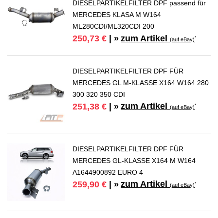
DIESELPARTIKELFILTER DPF passend für
MERCEDES KLASA M W164
ML280CDI/ML320CDI 200
zum Artikel
250,73 €
| »
*
(auf eBay)
DIESELPARTIKELFILTER DPF FÜR
MERCEDES GL M-KLASSE X164 W164 280
300 320 350 CDI
zum Artikel
251,38 €
| »
*
(auf eBay)
DIESELPARTIKELFILTER DPF FÜR
MERCEDES GL-KLASSE X164 M W164
A1644900892 EURO 4
zum Artikel
259,90 €
| »
*
(auf eBay)