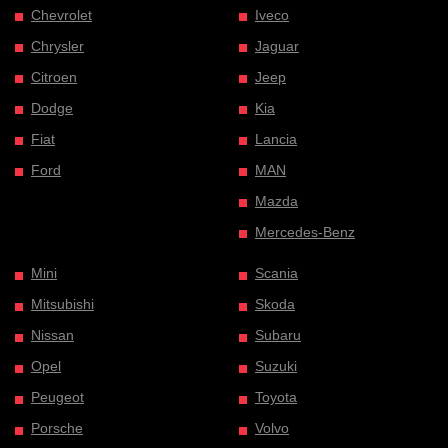
Chevrolet
Iveco
Chrysler
Jaguar
Citroen
Jeep
Dodge
Kia
Fiat
Lancia
Ford
MAN
Mazda
Mercedes-Benz
Mini
Scania
Mitsubishi
Skoda
Nissan
Subaru
Opel
Suzuki
Peugeot
Toyota
Porsche
Volvo