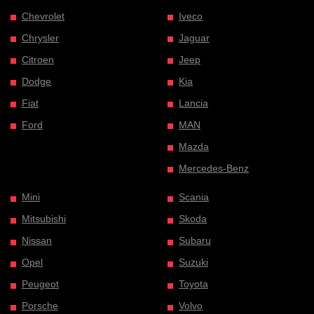
Chevrolet
Iveco
Chrysler
Jaguar
Citroen
Jeep
Dodge
Kia
Fiat
Lancia
Ford
MAN
Mazda
Mercedes-Benz
Mini
Scania
Mitsubishi
Skoda
Nissan
Subaru
Opel
Suzuki
Peugeot
Toyota
Porsche
Volvo