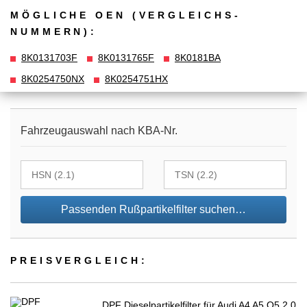
MÖGLICHE OEN (VERGLEICHS­
NUMMERN):
8K0131703F
8K0131765F
8K0181BA
8K0254750NX
8K0254751HX
Fahrzeugauswahl nach KBA-Nr.
Passenden Rußpartikelfilter suchen…
PREIS­VER­GLEICH:
DPF Dieselpartikelfilter für Audi A4 A5 Q5 2.0