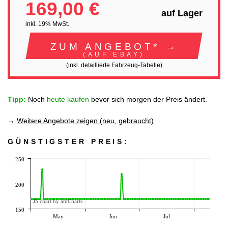
169,00 €
auf Lager
inkl. 19% MwSt.
ZUM ANGEBOT* →
(AUF EBAY)
(inkl. detaillierte Fahrzeug-Tabelle)
Tipp:
Noch
heute kaufen
bevor sich morgen der Preis ändert.
→
Weitere Angebote zeigen (neu, gebraucht)
GÜNSTIGSTER PREIS:
250
200
JS chart by amCharts
150
May
Jun
Jul