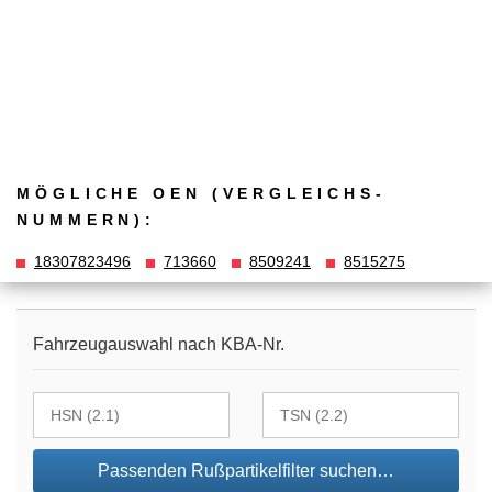
MÖGLICHE OEN (VERGLEICHS­
NUMMERN):
18307823496
713660
8509241
8515275
Fahrzeugauswahl nach KBA-Nr.
Passenden Rußpartikelfilter suchen…