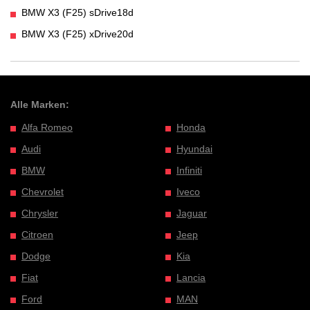
BMW X3 (F25) sDrive18d
BMW X3 (F25) xDrive20d
Alle Marken:
Alfa Romeo
Honda
Audi
Hyundai
BMW
Infiniti
Chevrolet
Iveco
Chrysler
Jaguar
Citroen
Jeep
Dodge
Kia
Fiat
Lancia
Ford
MAN