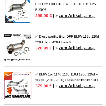
F21 F22 F30 F31 F32 F34 F10 F11 F25
EURO5
zum Artikel
299,00 €
| »
*
(auf eBay)
✅ Dieselpartikelfilter DPF BMW 118d 120d
220d 320d 420d Euro 6
zum Artikel
326,99 €
| »
*
(auf eBay)
✅ BMW 1er 114d 116d 118d 120d 125d +
xDrive (2010-2020) Dieselpartikelfilter DPF
zum Artikel
379,00 €
| »
*
(auf eBay)