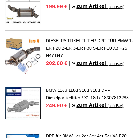
zum Artikel
199,99 €
| »
*
(auf eBay)
DIESELPARTIKELFILTER DPF FÜR BMW 1-
ER F20 2-ER 3-ER F30 5-ER F10 X3 F25
N47 B47
zum Artikel
202,00 €
| »
*
(auf eBay)
BMW 116d 118d 316d 318d DPF
Dieselpartikelfilter / X1 18d / 18307812283
zum Artikel
249,90 €
| »
*
(auf eBay)
DPF für BMW 1er 2er 3er 4er 5er X3 F20