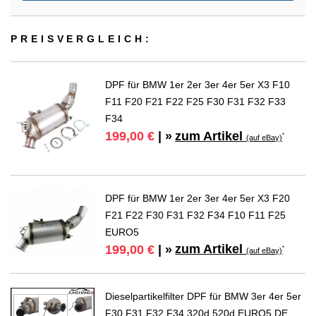
PREIS­VER­GLEICH:
DPF für BMW 1er 2er 3er 4er 5er X3 F10
F11 F20 F21 F22 F25 F30 F31 F32 F33
F34
zum Artikel
199,00 €
| »
*
(auf eBay)
DPF für BMW 1er 2er 3er 4er 5er X3 F20
F21 F22 F30 F31 F32 F34 F10 F11 F25
EURO5
zum Artikel
199,00 €
| »
*
(auf eBay)
Dieselpartikelfilter DPF für BMW 3er 4er 5er
F30 F31 F32 F34 320d 520d EURO5 DE