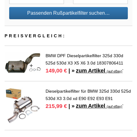
Passenden Rußpartikelfilter suchen…
PREIS­VER­GLEICH:
BMW DPF Dieselpartikelfilter 325d 330d
525d 530d X3 X5 X6 3.0d 18307806411
zum Artikel
149,00 €
| »
*
(auf eBay)
Dieselpartikelfilter für BMW 325d 330d 525d
530d X3 3.0d xd E90 E92 E93 E91
zum Artikel
215,99 €
| »
*
(auf eBay)