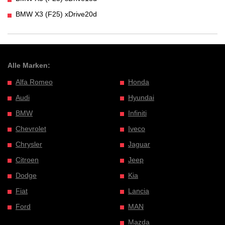
BMW X3 (F25) xDrive20d
Alle Marken:
Alfa Romeo
Honda
Audi
Hyundai
BMW
Infiniti
Chevrolet
Iveco
Chrysler
Jaguar
Citroen
Jeep
Dodge
Kia
Fiat
Lancia
Ford
MAN
Mazda