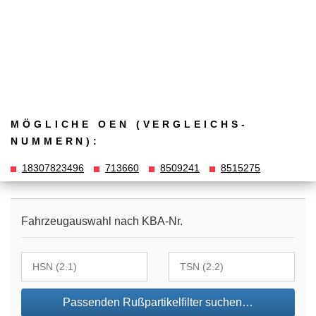
MÖGLICHE OEN (VERGLEICHS­
NUMMERN):
18307823496
713660
8509241
8515275
Fahrzeugauswahl nach KBA-Nr.
Passenden Rußpartikelfilter suchen…