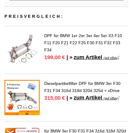
PREIS­VER­GLEICH:
DPF für BMW 1er 2er 3er 4er 5er X3 F10
F11 F20 F21 F22 F25 F30 F31 F32 F33
F34
zum Artikel
199,00 €
| »
*
(auf eBay)
Dieselpartikelfilter DPF für BMW 3er F30
F31 F34 316d 318d 320d 325d + xDrive
zum Artikel
315,00 €
| »
*
(auf eBay)
für BMW 3er F30 F31 F34 316d 318d 320d