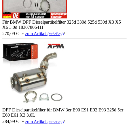
Für BMW DPF Dieselpartikelfilter 325d 330d 525d 530d X3 X5
X6 3.0d 18307806411
270,09 €
| »
zum Artikel
*
(auf eBay)
DPF Dieselpartikelfilter für BMW 3er E90 E91 E92 E93 325d 5er
E60 E61 X3 3.0L
284,99 €
| »
zum Artikel
*
(auf eBay)