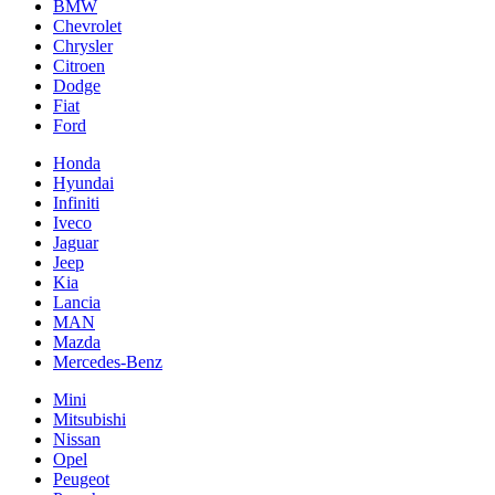
BMW
Chevrolet
Chrysler
Citroen
Dodge
Fiat
Ford
Honda
Hyundai
Infiniti
Iveco
Jaguar
Jeep
Kia
Lancia
MAN
Mazda
Mercedes-Benz
Mini
Mitsubishi
Nissan
Opel
Peugeot