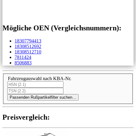
Mögliche OEN (Vergleichs­nummern):
18307794413
18308512692
18308512710
7811424
8506883
Fahrzeugauswahl nach KBA-Nr.
Passenden Rußpartikelfilter suchen…
Preis­ver­gleich: