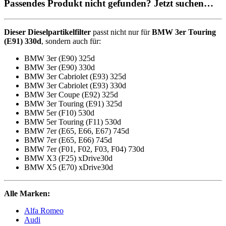
Passendes Produkt nicht gefunden? Jetzt suchen…
Dieser Dieselpartikelfilter
passt nicht nur für
BMW 3er Touring
(E91) 330d
, sondern auch für:
BMW 3er (E90) 325d
BMW 3er (E90) 330d
BMW 3er Cabriolet (E93) 325d
BMW 3er Cabriolet (E93) 330d
BMW 3er Coupe (E92) 325d
BMW 3er Touring (E91) 325d
BMW 5er (F10) 530d
BMW 5er Touring (F11) 530d
BMW 7er (E65, E66, E67) 745d
BMW 7er (E65, E66) 745d
BMW 7er (F01, F02, F03, F04) 730d
BMW X3 (F25) xDrive30d
BMW X5 (E70) xDrive30d
Alle Marken:
Alfa Romeo
Audi