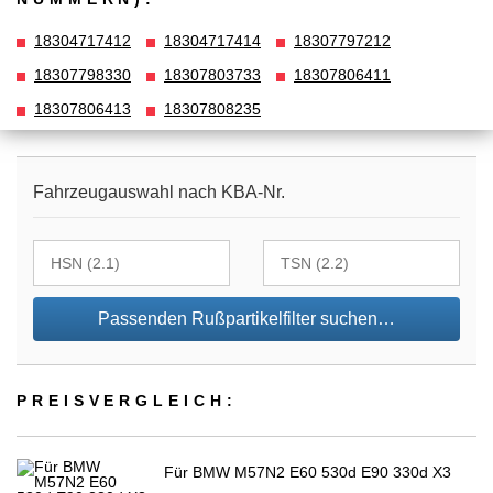
18304717412
18304717414
18307797212
18307798330
18307803733
18307806411
18307806413
18307808235
Fahrzeugauswahl nach KBA-Nr.
Passenden Rußpartikelfilter suchen…
PREIS­VER­GLEICH:
Für BMW M57N2 E60 530d E90 330d X3