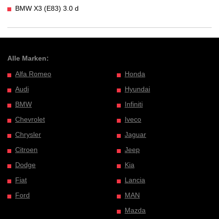
BMW X3 (E83) 3.0 d
Alle Marken:
Alfa Romeo
Honda
Audi
Hyundai
BMW
Infiniti
Chevrolet
Iveco
Chrysler
Jaguar
Citroen
Jeep
Dodge
Kia
Fiat
Lancia
Ford
MAN
Mazda