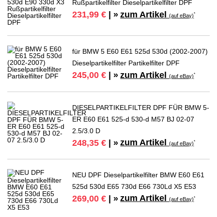
Rußpartikelfilter Dieselpartikelfilter DPF
zum Artikel
231,99 €
| »
*
(auf eBay)
für BMW 5 E60 E61 525d 530d (2002-2007)
Dieselpartikelfilter Partikelfilter DPF
zum Artikel
245,00 €
| »
*
(auf eBay)
DIESELPARTIKELFILTER DPF FÜR BMW 5-
ER E60 E61 525-d 530-d M57 BJ 02-07
2.5/3.0 D
zum Artikel
248,35 €
| »
*
(auf eBay)
NEU DPF Dieselpartikelfilter BMW E60 E61
525d 530d E65 730d E66 730Ld X5 E53
zum Artikel
269,00 €
| »
*
(auf eBay)