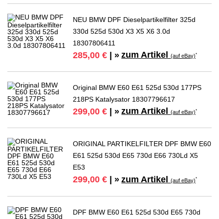
NEU BMW DPF Dieselpartikelfilter 325d
330d 525d 530d X3 X5 X6 3.0d
18307806411
zum Artikel
285,00 €
| »
*
(auf eBay)
Original BMW E60 E61 525d 530d 177PS
218PS Katalysator 18307796617
zum Artikel
299,00 €
| »
*
(auf eBay)
ORIGINAL PARTIKELFILTER DPF BMW E60
E61 525d 530d E65 730d E66 730Ld X5
E53
zum Artikel
299,00 €
| »
*
(auf eBay)
DPF BMW E60 E61 525d 530d E65 730d