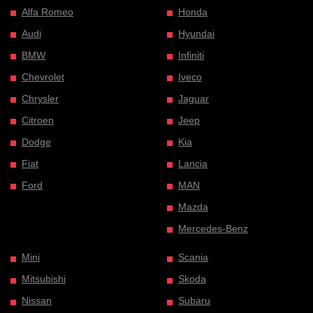
Alfa Romeo
Honda
Audi
Hyundai
BMW
Infiniti
Chevrolet
Iveco
Chrysler
Jaguar
Citroen
Jeep
Dodge
Kia
Fiat
Lancia
Ford
MAN
Mazda
Mercedes-Benz
Mini
Scania
Mitsubishi
Skoda
Nissan
Subaru