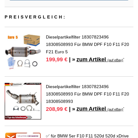
PREIS­VER­GLEICH:
Dieselpartikelfilter 18307823496
18308508993 Für BMW DPF F10 F11 F20
F21 Euro 5
zum Artikel
199,99 €
| »
*
(auf eBay)
Dieselpartikelfilter 18307823496
18308508993 Für BMW DPF F10 F11 F20
18308508993
zum Artikel
208,99 €
| »
*
(auf eBay)
✅ für BMW 5er F10 F11 520d 520d xDrive