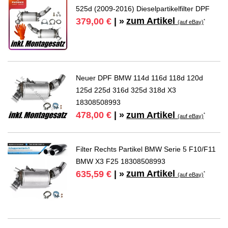
525d (2009-2016) Dieselpartikelfilter DPF
zum Artikel
379,00 €
| »
*
(auf eBay)
Neuer DPF BMW 114d 116d 118d 120d
125d 225d 316d 325d 318d X3
18308508993
zum Artikel
478,00 €
| »
*
(auf eBay)
Filter Rechts Partikel BMW Serie 5 F10/F11
BMW X3 F25 18308508993
zum Artikel
635,59 €
| »
*
(auf eBay)