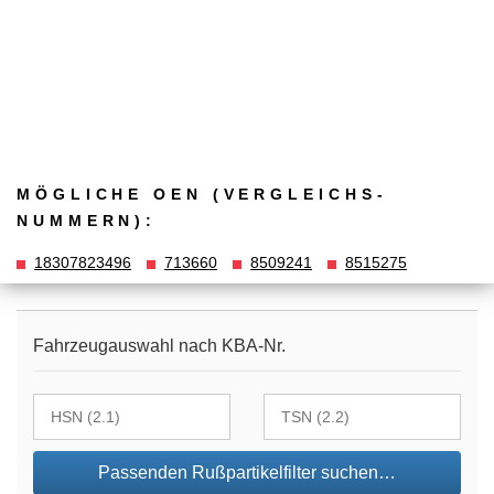
MÖGLICHE OEN (VERGLEICHS­
NUMMERN):
18307823496
713660
8509241
8515275
Fahrzeugauswahl nach KBA-Nr.
Passenden Rußpartikelfilter suchen…