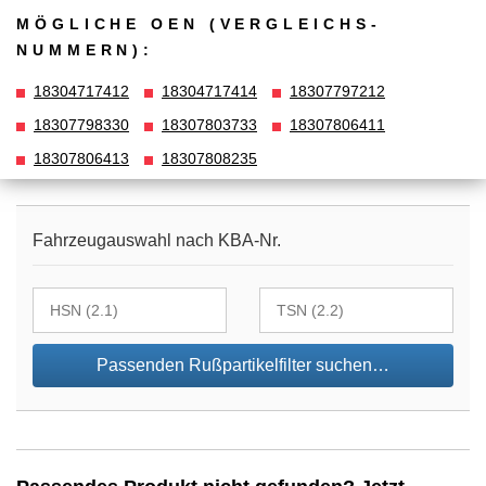
MÖGLICHE OEN (VERGLEICHS­
NUMMERN):
18304717412
18304717414
18307797212
18307798330
18307803733
18307806411
18307806413
18307808235
Fahrzeugauswahl nach KBA-Nr.
Passenden Rußpartikelfilter suchen…