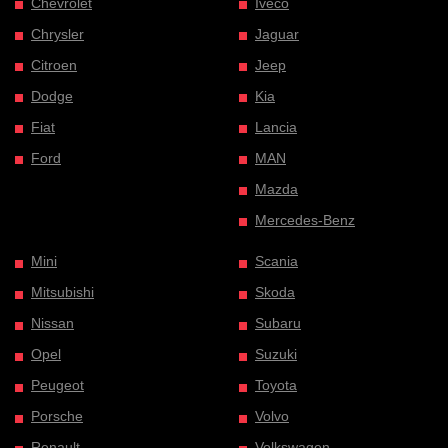
Chevrolet
Iveco
Chrysler
Jaguar
Citroen
Jeep
Dodge
Kia
Fiat
Lancia
Ford
MAN
Mazda
Mercedes-Benz
Mini
Scania
Mitsubishi
Skoda
Nissan
Subaru
Opel
Suzuki
Peugeot
Toyota
Porsche
Volvo
Renault
Volkswagen