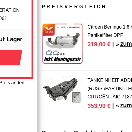
PREIS­VER­GLEICH:
NERATION
061
Citroen Berlingo 1.6 
Partikelfilter DPF
uf Lager
zum
319,00 €
| »
TANKEINHEIT, ADDI
reis ändert.
(RUSS-/PARTIKEL
CITROËN - AIC 718
zum
353,90 €
| »