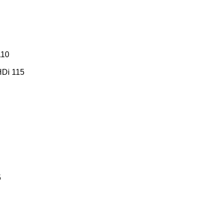
110
HDi 115
5