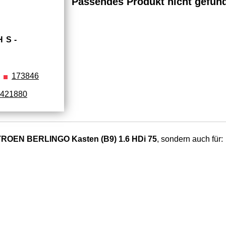
Passendes Produkt nicht gefun
HS­
173846
421880
TROEN BERLINGO Kasten (B9) 1.6 HDi 75
, sondern auch für: