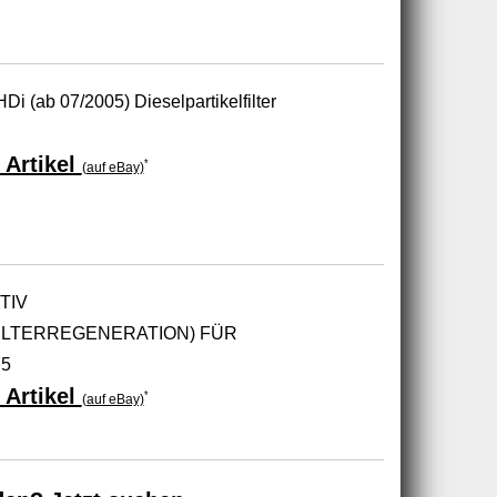
HDi (ab 07/2005) Dieselpartikelfilter
 Artikel
*
(auf eBay)
TIV
FILTERREGENERATION) FÜR
75
 Artikel
*
(auf eBay)