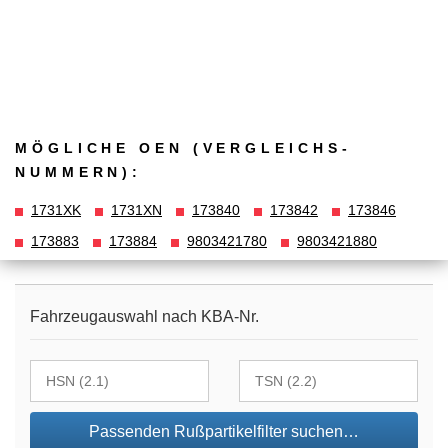
MÖGLICHE OEN (VERGLEICHS­
NUMMERN):
1731XK
1731XN
173840
173842
173846
173883
173884
9803421780
9803421880
Fahrzeugauswahl nach KBA-Nr.
Passenden Rußpartikelfilter suchen…