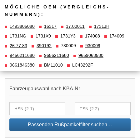
MÖGLICHE OEN (VERGLEICHS­
NUMMERN):
1493805080
16317
17.00011
1731JH
1731NG
1731X9
1731Y3
174008
174009
26.77.83
390192
730009
930009
9456211680
9656211680
9659063580
9661846380
BM11010
LC43292F
Fahrzeugauswahl nach KBA-Nr.
Passenden Rußpartikelfilter suchen…