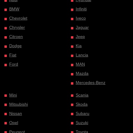
BMW
Infiniti
Chevrolet
Iveco
Chrysler
Jaguar
Citroen
Jeep
Dodge
Kia
Fiat
Lancia
Ford
MAN
Mazda
Mercedes-Benz
Mini
Scania
Mitsubishi
Skoda
Nissan
Subaru
Opel
Suzuki
Peugeot
Toyota