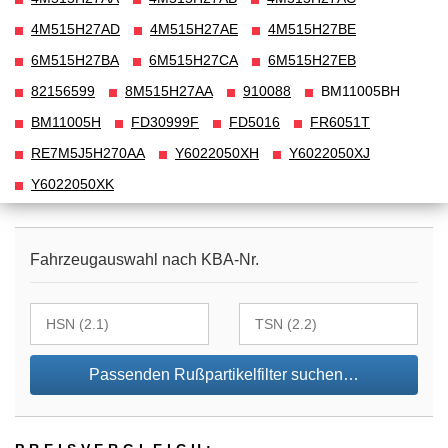
4M515H27AD
4M515H27AE
4M515H27BE
6M515H27BA
6M515H27CA
6M515H27EB
82156599
8M515H27AA
910088
BM11005BH
BM11005H
FD30999F
FD5016
FR6051T
RE7M5J5H270AA
Y6022050XH
Y6022050XJ
Y6022050XK
Fahrzeugauswahl nach KBA-Nr.
Passenden Rußpartikelfilter suchen…