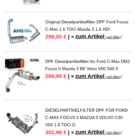
Original Dieselpartikelfilter DPF Ford Focus
C-Max 1.6 TDCi Mazda 3 1.6 HDI
zum Artikel
299,00 €
| »
*
(auf eBay)
DPF Dieselpartikelfilter für Ford C-Max DM2
Focus II Mazda 3 BK Volvo V50 S40 II
zum Artikel
299,99 €
| »
*
(auf eBay)
DIESELPARTIKELFILTER DPF FÜR FORD
C-MAX FOCUS 2 MAZDA 3 VOLVO C30
V50 1.6 TDCi D
zum Artikel
302,98 €
| »
*
(auf eBay)