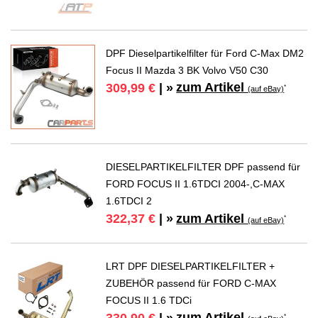
DPF Dieselpartikelfilter für Ford C-Max DM2
Focus II Mazda 3 BK Volvo V50 C30
zum Artikel
309,99 €
| »
*
(auf eBay)
DIESELPARTIKELFILTER DPF passend für
FORD FOCUS II 1.6TDCI 2004-,C-MAX
1.6TDCI 2
zum Artikel
322,37 €
| »
*
(auf eBay)
LRT DPF DIESELPARTIKELFILTER +
ZUBEHÖR passend für FORD C-MAX
FOCUS II 1.6 TDCi
zum Artikel
330,90 €
| »
*