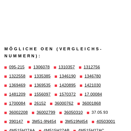
MÖGLICHE OEN (VERGLEICHS­
NUMMERN):
095-215
1306078
1310357
1312756
1322558
1335385
1346190
1346780
1369469
1369535
1420895
1421030
1481209
1556097
1570372
17.00084
1700084
26152
36000762
36001868
36002208
36002799
36050310
37.05.93
390147
3M51-9N454
3M519N454
40503001
4M515H27AA
4M515H27AB
4M515H27AC