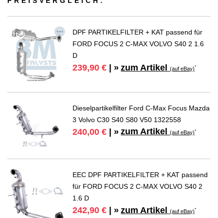
PREIS­VER­GLEICH:
DPF PARTIKELFILTER + KAT passend für
FORD FOCUS 2 C-MAX VOLVO S40 2 1.6
D
zum Artikel
239,90 €
| »
*
(auf eBay)
Dieselpartikelfilter Ford C-Max Focus Mazda
3 Volvo C30 S40 S80 V50 1322558
zum Artikel
240,00 €
| »
*
(auf eBay)
EEC DPF PARTIKELFILTER + KAT passend
für FORD FOCUS 2 C-MAX VOLVO S40 2
1.6 D
zum Artikel
242,90 €
| »
*
(auf eBay)