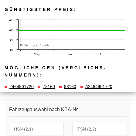
GÜNSTIGSTER PREIS:
410
400
390
JS chart by amCharts
380
May
Jun
Jul
MÖGLICHE OEN (VERGLEICHS­
NUMMERN):
2464901720
73160
93160
A2464901720
Fahrzeugauswahl nach KBA-Nr.