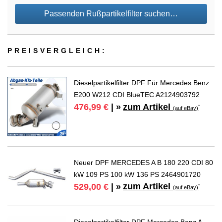
Passenden Rußpartikelfilter suchen…
PREIS­VER­GLEICH:
Dieselpartikelfilter DPF Für Mercedes Benz
E200 W212 CDI BlueTEC A2124903792
zum Artikel
476,99 €
| »
*
(auf eBay)
Neuer DPF MERCEDES A B 180 220 CDI 80
kW 109 PS 100 kW 136 PS 2464901720
zum Artikel
529,00 €
| »
*
(auf eBay)
Dieselpartikelfilter DPF Mercedes Benz A-