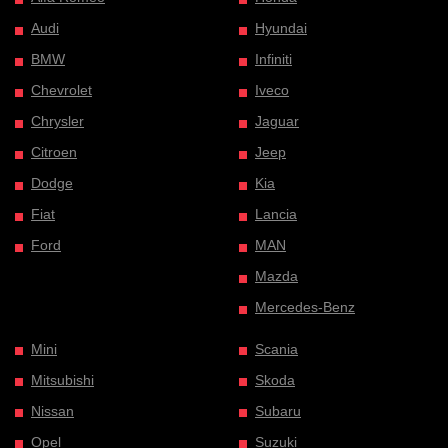
Audi
Hyundai
BMW
Infiniti
Chevrolet
Iveco
Chrysler
Jaguar
Citroen
Jeep
Dodge
Kia
Fiat
Lancia
Ford
MAN
Mazda
Mercedes-Benz
Mini
Scania
Mitsubishi
Skoda
Nissan
Subaru
Opel
Suzuki