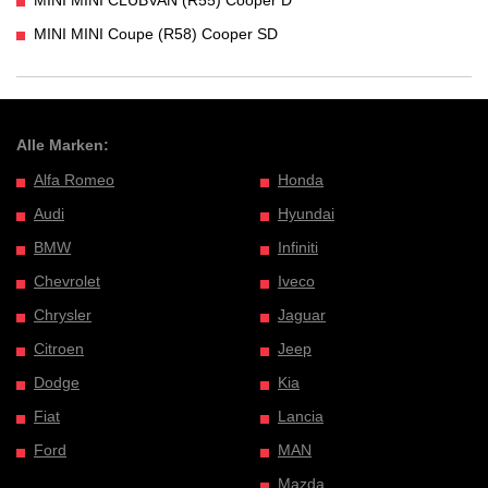
MINI MINI Coupe (R58) Cooper SD
Alle Marken:
Alfa Romeo
Honda
Audi
Hyundai
BMW
Infiniti
Chevrolet
Iveco
Chrysler
Jaguar
Citroen
Jeep
Dodge
Kia
Fiat
Lancia
Ford
MAN
Mazda