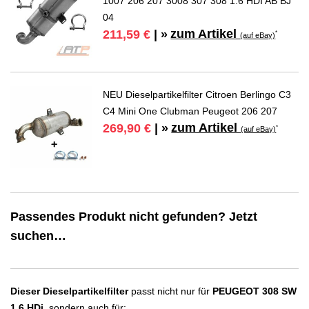
1007 206 207 3008 307 308 1.6 HDI AB BJ
04
zum Artikel
211,59 €
| »
*
(auf eBay)
NEU Dieselpartikelfilter Citroen Berlingo C3
C4 Mini One Clubman Peugeot 206 207
zum Artikel
269,90 €
| »
*
(auf eBay)
Passendes Produkt nicht gefunden? Jetzt
suchen…
Dieser Dieselpartikelfilter
passt nicht nur für
PEUGEOT 308 SW
1.6 HDi
, sondern auch für: