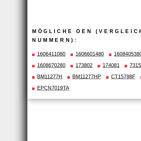
MÖGLICHE OEN (VERGLEIC
NUMMERN):
1606411080
1606601480
160840538
1608670280
173802
174081
7315
BM11277H
BM11277HP
CT15798F
EPCN7019TA