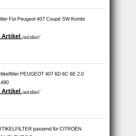
ilter Für Peugeot 407 Coupé SW Kombi
 Artikel
*
(auf eBay)
tikelfilter PEUGEOT 407 6D 6C 6E 2.0
1480
 Artikel
*
(auf eBay)
TIKELFILTER passend für CITROËN