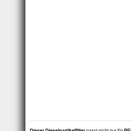
Dieser Dieselpartikelfilter
passt nicht nur für
PE