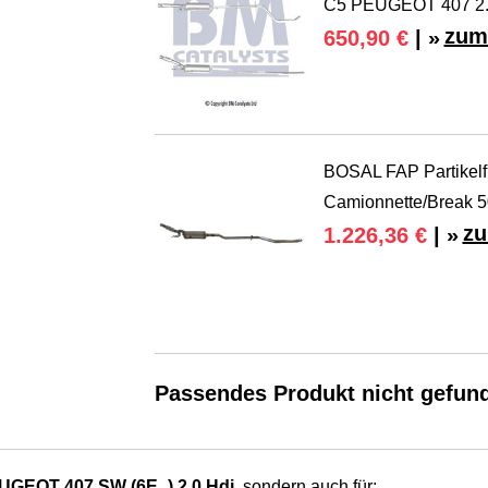
C5 PEUGEOT 407 2.
zum
650,90 €
| »
BOSAL FAP Partikelf
Camionnette/Break 
zu
1.226,36 €
| »
Passendes Produkt nicht gefun
UGEOT 407 SW (6E_) 2.0 Hdi
, sondern auch für: