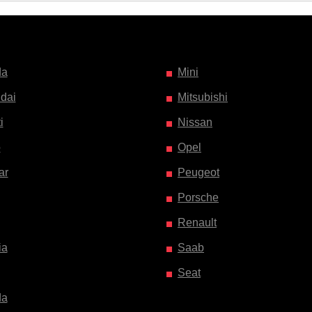
da
Mini
dai
Mitsubishi
i
Nissan
o
Opel
ar
Peugeot
Porsche
Renault
ia
Saab
Seat
da