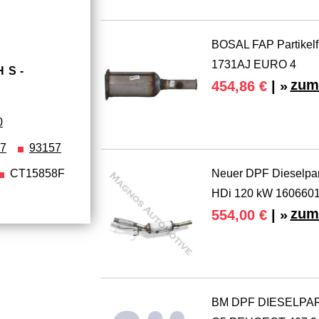
BOSAL FAP Partikelf
1731AJ EURO 4
HS­
zum
454,86 €
| »
0
7
93157
CT15858F
Neuer DPF Dieselpar
HDi 120 kW 160660
zum
554,00 €
| »
BM DPF DIESELPAR