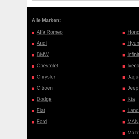
Alle Marken:
Alfa Romeo
Hon
Audi
Hyun
BMW
Infinit
Chevrolet
Ivec
Chrysler
Jagu
Citroen
Jeep
Dodge
Kia
Fiat
Lanc
Ford
MAN
Maz