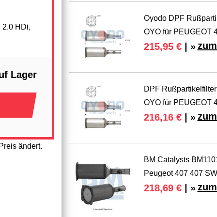
Oyodo DPF Rußpartikel
 2.0 HDi,
OYO für PEUGEOT 
zum
215,95 €
| »
uf Lager
DPF Rußpartikelfilter
OYO für PEUGEOT 
zum
216,16 €
| »
reis ändert.
BM Catalysts BM11011
Peugeot 407 407 S
zum
218,69 €
| »