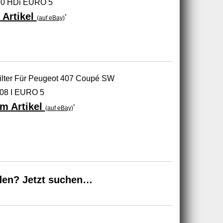
0 HDi EURO 5
 Artikel
*
(auf eBay)
ilter Für Peugeot 407 Coupé SW
508 I EURO 5
m Artikel
*
(auf eBay)
den? Jetzt suchen…