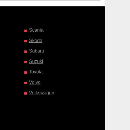
Scania
Skoda
Subaru
Suzuki
Toyota
Volvo
Volkswagen