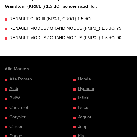
Grandtour (KR0/1_) 1.5 dCi
, sondern auch für:
RENAULT CLIO III (BR0/1, CR0/1) 1.5 dCi
RENAULT MODUS / GRAND MODUS (F/JP0_) 1.5 dCi 75
RENAULT MODUS / GRAND MODUS (F/JP0_) 1.5 dCi 90
Alle Marken:
Alfa Romeo
Honda
Audi
Hyundai
BMW
Infiniti
Chevrolet
Iveco
Chrysler
Jaguar
Citroen
Jeep
Dodge
Kia