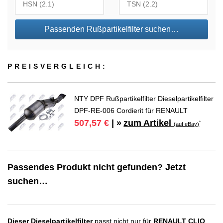
Passenden Rußpartikelfilter suchen…
PREIS­VER­GLEICH:
NTY DPF Rußpartikelfilter Dieselpartikelfilter
DPF-RE-006 Cordierit für RENAULT
zum Artikel
507,57 €
| »
*
(auf eBay)
Passendes Produkt nicht gefunden? Jetzt
suchen…
Dieser Dieselpartikelfilter
passt nicht nur für
RENAULT CLIO