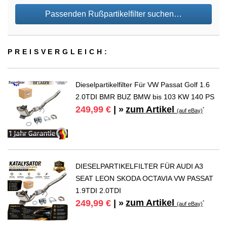
Passenden Rußpartikelfilter suchen…
PREIS­VER­GLEICH:
Dieselpartikelfilter Für VW Passat Golf 1.6
2.0TDI BMR BUZ BMW bis 103 KW 140 PS
zum Artikel
249,99 €
| »
*
(auf eBay)
DIESELPARTIKELFILTER FÜR AUDI A3
SEAT LEON SKODA OCTAVIA VW PASSAT
1.9TDI 2.0TDI
zum Artikel
249,99 €
| »
*
(auf eBay)