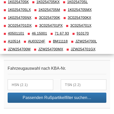
1K0254705K
1K0254705KX
1K0254705L
1K0254705LX
1K0254705M
1K0254705MX
1K0254705NX
3C0254700K
3C0254700KX
3C0254701DX
3C0254701PX
3C0254701X
40501101
46.15001
71.67.93
910170
A10514
AU03224F
BM11118
JZW254700L
JZW254700M
JZW254700MX
JZW254701GX
Fahrzeugauswahl nach KBA-Nr.
Passenden Rußpartikelfilter suchen…