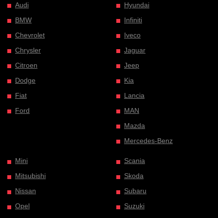
Audi
Hyundai
BMW
Infiniti
Chevrolet
Iveco
Chrysler
Jaguar
Citroen
Jeep
Dodge
Kia
Fiat
Lancia
Ford
MAN
Mazda
Mercedes-Benz
Mini
Scania
Mitsubishi
Skoda
Nissan
Subaru
Opel
Suzuki