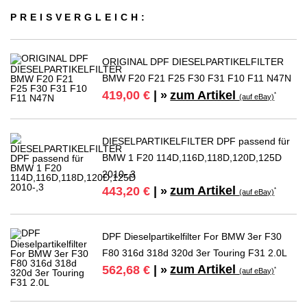
PREIS­VER­GLEICH:
ORIGINAL DPF DIESELPARTIKELFILTER
BMW F20 F21 F25 F30 F31 F10 F11 N47N
zum Artikel
419,00 €
| »
*
(auf eBay)
DIESELPARTIKELFILTER DPF passend für
BMW 1 F20 114D,116D,118D,120D,125D
2010-,3
zum Artikel
443,20 €
| »
*
(auf eBay)
DPF Dieselpartikelfilter For BMW 3er F30
F80 316d 318d 320d 3er Touring F31 2.0L
zum Artikel
562,68 €
| »
*
(auf eBay)