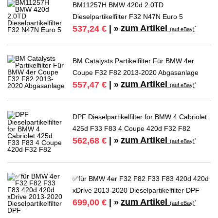
BM11257H BMW 420d 2.0TD
Dieselpartikelfilter F32 N47N Euro 5
zum Artikel
537,24 €
| »
*
(auf eBay)
BM Catalysts Partikelfilter Für BMW 4er
Coupe F32 F82 2013-2020 Abgasanlage
zum Artikel
557,47 €
| »
*
(auf eBay)
DPF Dieselpartikelfilter for BMW 4 Cabriolet
425d F33 F83 4 Coupe 420d F32 F82
zum Artikel
562,68 €
| »
*
(auf eBay)
✅für BMW 4er F32 F82 F33 F83 420d 420d
xDrive 2013-2020 Dieselpartikelfilter DPF
zum Artikel
699,00 €
| »
*
(auf eBay)