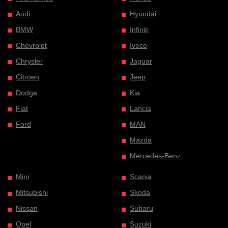
Audi
Hyundai
BMW
Infiniti
Chevrolet
Iveco
Chrysler
Jaguar
Citroen
Jeep
Dodge
Kia
Fiat
Lancia
Ford
MAN
Mazda
Mercedes-Benz
Mini
Scania
Mitsubishi
Skoda
Nissan
Subaru
Opel
Suzuki