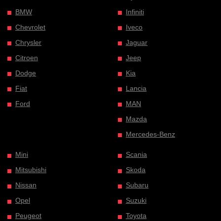
BMW
Infiniti
Chevrolet
Iveco
Chrysler
Jaguar
Citroen
Jeep
Dodge
Kia
Fiat
Lancia
Ford
MAN
Mazda
Mercedes-Benz
Mini
Scania
Mitsubishi
Skoda
Nissan
Subaru
Opel
Suzuki
Peugeot
Toyota