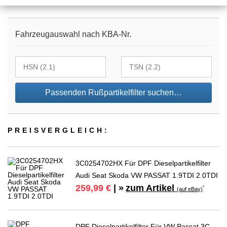
Fahrzeugauswahl nach KBA-Nr.
Passenden Rußpartikelfilter suchen…
PREIS­VER­GLEICH:
3C0254702HX Für DPF Dieselpartikelfilter
Audi Seat Skoda VW PASSAT 1.9TDI 2.0TDI
zum Artikel
259,99 €
| »
*
(auf eBay)
DPF Dieselpartikelfilter Für VW Passat 3C